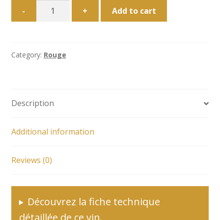
DEMI-
-
+
Add to cart
BOUTEILLE
|
Château
Rousselle
Category:
Rouge
"Tradition"
-
2018
Description
quantity
Additional information
Reviews (0)
Découvrez la fiche technique
détaillée de ce vin.