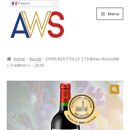
French
Aller
Aller
Menu
à
au
la
contenu
navigation
Accueil
Home
Rouge
DEMI-BOUTEILLE | Château Rousselle
« Tradition » – 2018
Excellence
Epicurien
Fruité
🔍
Stylé
Rouge