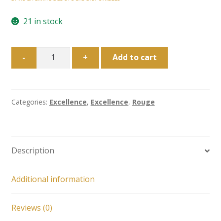
21 in stock
Château
-
+
Add to cart
Rousselle
"Prestige"
-
2003
Categories:
Excellence
,
Excellence
,
Rouge
quantity
Description
Additional information
Reviews (0)