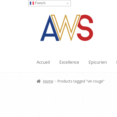
French
Aller
Aller
à
au
la
contenu
navigation
Accueil
Excellence
Epicurien
Home
Products tagged “vin rouge”