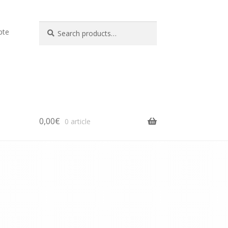
Search
Search
pte
for:
0,00
€
0 article